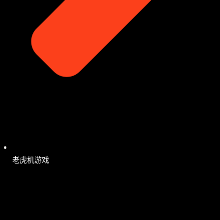
老虎机游戏