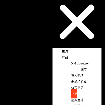
主页
产品
X-Squeezer
细节
真人赌场
老虎机游戏
体育书籍
扑克
虚拟运动