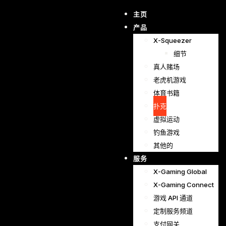
主页
产品
X-Squeezer
细节
真人赌场
老虎机游戏
体育书籍
扑克
虚拟运动
钓鱼游戏
其他的
服务
X-Gaming Global
X-Gaming Connect
游戏 API 通道
定制服务频道
支付网关