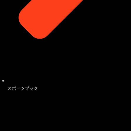
スポーツブック