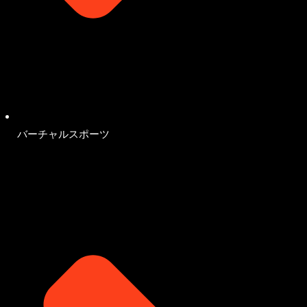
バーチャルスポーツ