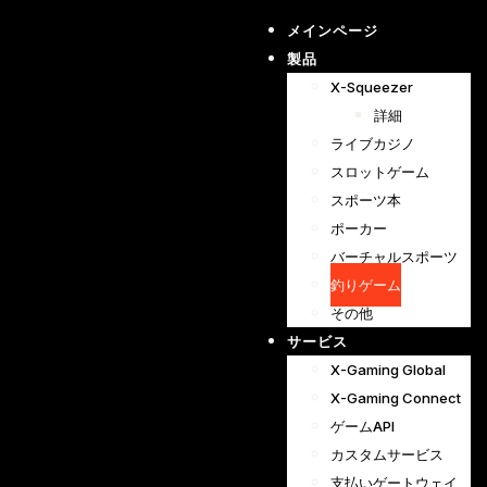
メインページ
製品
X-Squeezer
詳細
ライブカジノ
スロットゲーム
スポーツ本
ポーカー
バーチャルスポーツ
釣りゲーム
その他
サービス
X-Gaming Global
X-Gaming Connect
ゲームAPI
カスタムサービス
支払いゲートウェイ