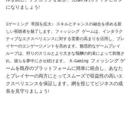
になりましょう!
iゲーミング 
帝国を拡大: スキルとチャンスの融合を求める新
しい視聴者を魅了します。フィッシング ゲームは、インタラク
ティブなエクスペリエンスに対する需要の高まりを活用し、プレ
イヤーのエンゲージメントを高めます。魅惑的なゲームプレイ 
ループは、狩りのスリルとより大きな報酬の約束によって刺激さ
フィッシング ゲ
れ、彼らを夢中にさせ続けます。 X-Gaming 
ームを既存のプラットフォームに簡単に統合し、あなた
とプレイヤーの両方にとってスムーズで収益性の高いエ
クスペリエンスを保証します。網を投じてビジネスの成
長を見守りましょう!