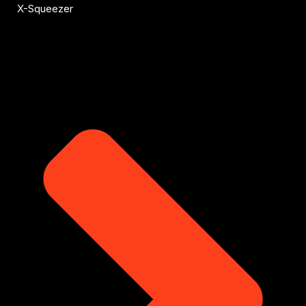
X-Squeezer