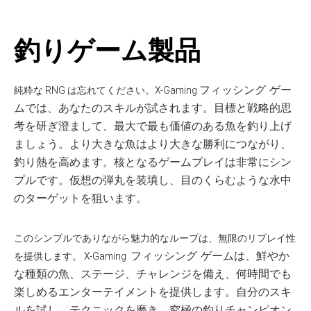
釣りゲーム製品
フィッシング ゲー
純粋な RNG は忘れてください。X-Gaming
ムでは、あなたのスキルが試されます。目標と戦略的思
考を研ぎ澄まして、最大で最も価値のある魚を釣り上げ
ましょう。より大きな魚はより大きな勝利につながり、
釣り熱を高めます。核となるゲームプレイは非常にシン
プルです。仮想の弾丸を装填し、目のくらむような水中
のターゲットを狙います。
このシンプルでありながら魅力的なループは、無限のリプレイ性
フィッシング ゲームは、鮮やか
を提供します。 X-Gaming
な種類の魚、ステージ、チャレンジを備え、何時間でも
楽しめるエンターテイメントを提供します。自分のスキ
ルを試し、テクニックを磨き、究極の釣りチャンピオン