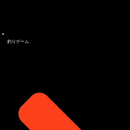
釣りゲーム