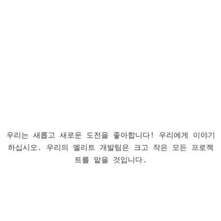
우리는 새롭고 새로운 도전을 좋아합니다! 우리에게 이야기
하십시오. 우리의 엘리트 개발팀은 크고 작은 모든 프로젝
트를 맡을 것입니다.