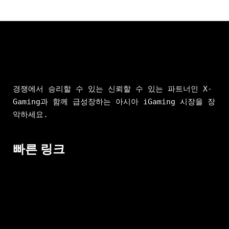
경쟁에서 승리할 수 있는 신뢰할 수 있는 파트너인 X-
Gaming과 함께 급성장하는 아시아 iGaming 시장을 장
악하세요.
빠른 링크