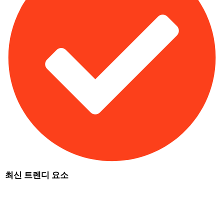
최신 트렌디 요소