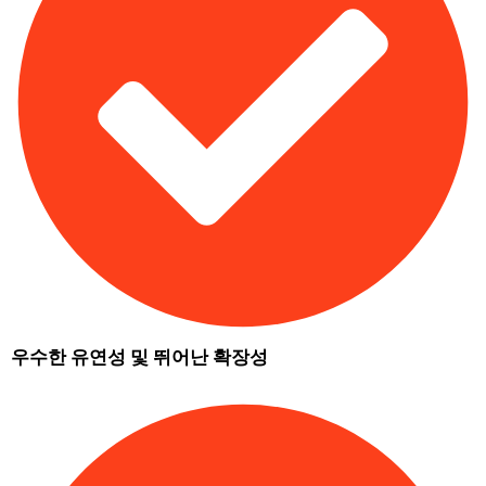
우수한 유연성 및 뛰어난 확장성