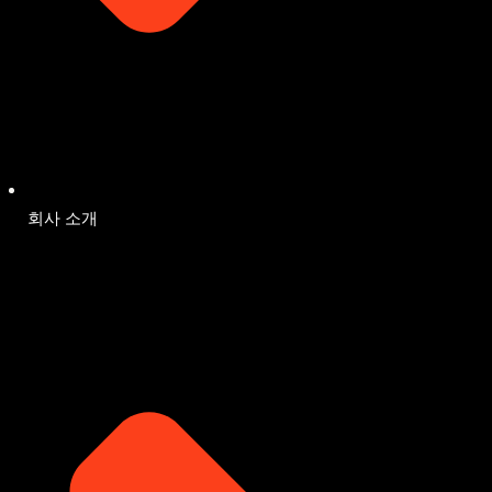
회사 소개