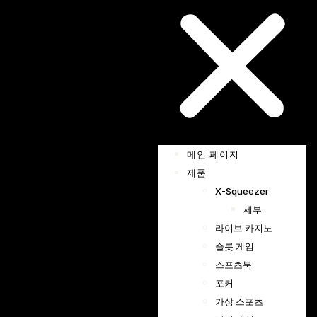
메인 페이지
제품
X-Squeezer
세부
라이브 카지노
슬롯 게임
스포츠북
포커
가상 스포츠