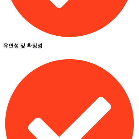
유연성 및 확장성