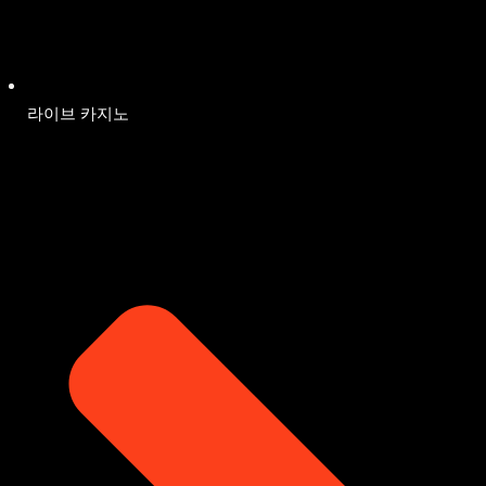
라이브 카지노