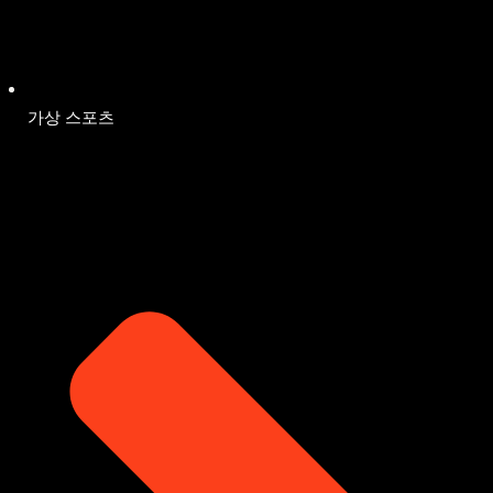
가상 스포츠