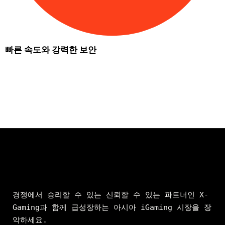
빠른 속도와 강력한 보안
경쟁에서 승리할 수 있는 신뢰할 수 있는 파트너인 X-
Gaming과 함께 급성장하는 아시아 iGaming 시장을 장
악하세요.