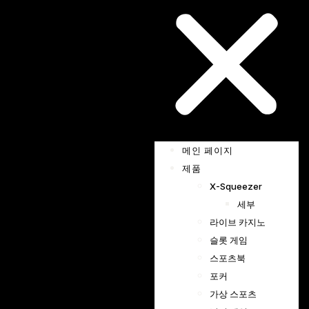
메인 페이지
제품
X-Squeezer
세부
라이브 카지노
슬롯 게임
스포츠북
포커
가상 스포츠