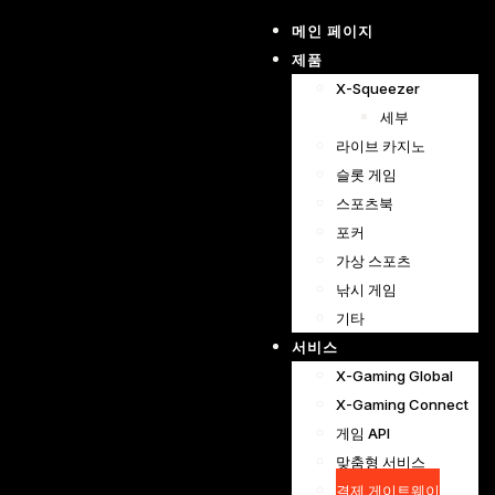
메인 페이지
제품
X-Squeezer
세부
라이브 카지노
슬롯 게임
스포츠북
포커
가상 스포츠
낚시 게임
기타
서비스
X-Gaming Global
X-Gaming Connect
게임 API
맞춤형 서비스
결제 게이트웨이